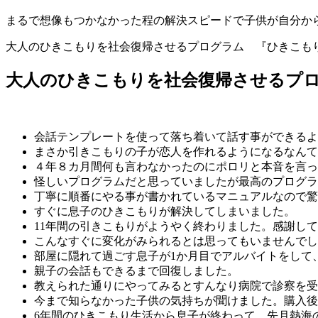
まるで想像もつかなかった程の解決スピードで子供が自分か
大人のひきこもりを社会復帰させるプログラム 『ひきこも
大人のひきこもりを社会復帰させるプ
会話テンプレートを使って落ち着いて話す事ができるよ
まさか引きこもりの子が恋人を作れるようになるなんて
４年８カ月間何も言わなかったのにポロリと本音を言っ
怪しいプログラムだと思っていましたが最高のプログラ
丁寧に順番にやる事が書かれているマニュアルなので驚
すぐに息子のひきこもりが解決してしまいました。
11年間の引きこもりがようやく終わりました。感謝し
こんなすぐに変化がみられるとは思ってもいませんでし
部屋に隠れて過ごす息子が1か月目でアルバイトをして
親子の会話もできるまで回復しました。
教えられた通りにやってみるとすんなり病院で診察を受
今まで知らなかった子供の気持ちが聞けました。購入後
6年間のひきこもり生活から息子が終わって、先月熱海