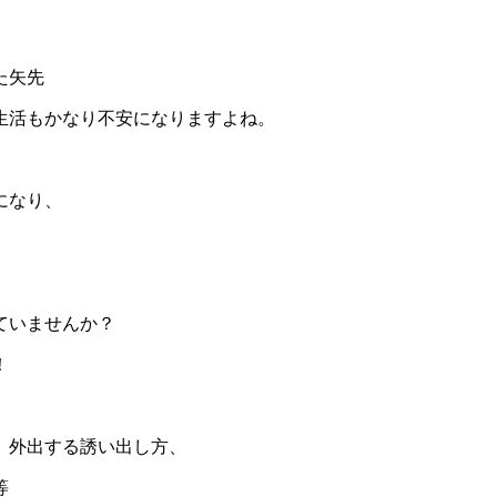
た矢先
生活もかなり不安になりますよね。
になり、
ていませんか？
！
、外出する誘い出し方、
等