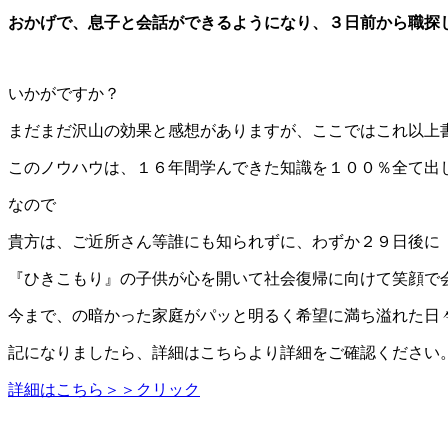
おかげで、
息子と会話ができるようになり、３日前から職探
いかがですか？
まだまだ沢山の効果と感想がありますが、ここではこれ以上
このノウハウは、
１６年間
学んできた知識を１
００％全て
出
なので
貴方は、ご近所さん等誰にも知られずに、
わずか２９日
後に
『ひきこもり』
の子供が
心を開いて社会復帰に向けて笑顔で
今まで、の暗かった家庭がパッと明るく希望に満ち溢れた日
記になりましたら、詳細はこちらより詳細をご確認ください
詳細はこちら＞＞クリック